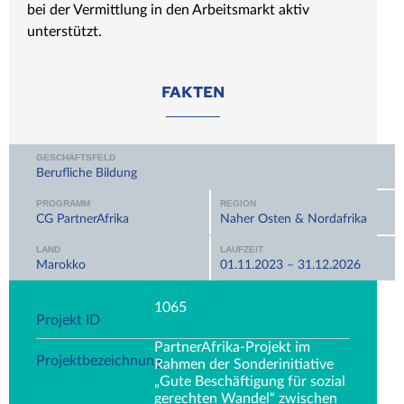
bei der Vermittlung in den Arbeitsmarkt aktiv
unterstützt.
FAKTEN
GESCHÄFTSFELD
Berufliche Bildung
PROGRAMM
REGION
CG PartnerAfrika
Naher Osten & Nordafrika
LAND
LAUFZEIT
Marokko
01.11.2023 – 31.12.2026
1065
Projekt ID
PartnerAfrika-Projekt im
Projektbezeichnung
Rahmen der Sonderinitiative
„Gute Beschäftigung für sozial
gerechten Wandel“ zwischen