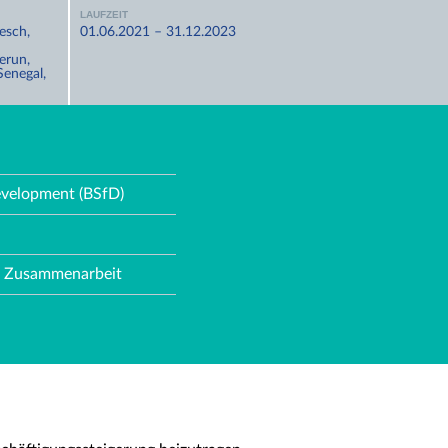
LAUFZEIT
esch,
01.06.2021 – 31.12.2023
erun,
Senegal,
evelopment (BSfD)
le Zusammenarbeit