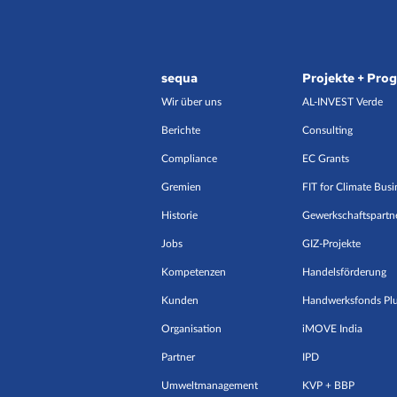
sequa
Projekte + Pr
Wir über uns
AL-INVEST Verde
Berichte
Consulting
Compliance
EC Grants
Gremien
FIT for Climate Busi
Historie
Gewerkschaftspartn
Jobs
GIZ-Projekte
Kompetenzen
Handelsförderung
Kunden
Handwerksfonds Pl
Organisation
iMOVE India
Partner
IPD
Umweltmanagement
KVP + BBP