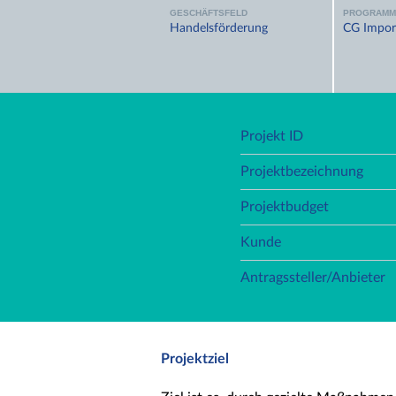
GESCHÄFTSFELD
PROGRAMM
Handelsförderung
CG Impor
Projekt ID
Projektbezeichnung
Projektbudget
Kunde
Antragssteller/Anbieter
Projektziel