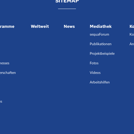
SITEMAP
ogramme
Weltweit
News
Mediathek
K
sequaForum
Ko
Publikationen
An
Projektbeispiele
nesses
Fotos
erschaften
Videos
Arbeitshilfen
us