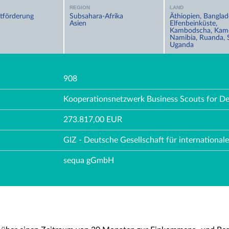
REGION
LAND
tförderung
Subsahara-Afrika
Äthiopien, Banglad
Asien
Elfenbeinküste,
Kambodscha, Kam
Namibia, Ruanda, 
Uganda
908
Kooperationsnetzwerk Business Scouts for D
273.817,00 EUR
GIZ - Deutsche Gesellschaft für internationa
sequa gGmbH