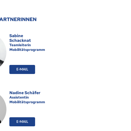
ARTNERINNEN
Sabine
Schacknat
Teamleiterin
Mobilitätsprogramme
E-MAIL
Nadine Schäfer
Assistentin
Mobilitätsprogramme
E-MAIL