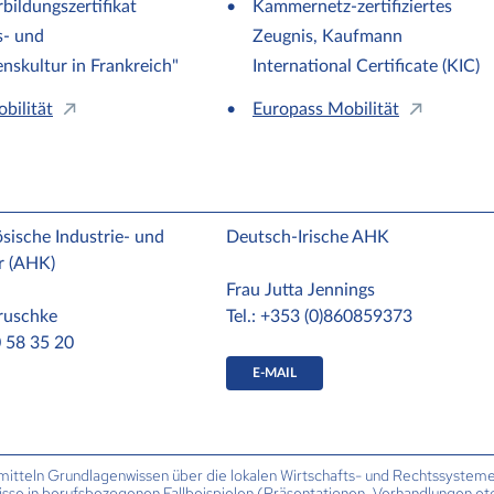
ildungszertifikat
Kammernetz-zertifiziertes
s- und
Zeugnis, Kaufmann
skultur in Frankreich"
International Certificate (KIC)
bilität
Europass Mobilität
sische Industrie- und
Deutsch-Irische AHK
 (AHK)
Frau Jutta Jennings
ruschke
Tel.:
+353 (0)860859373
0 58 35 20
E-MAIL
itteln Grundlagenwissen über die lokalen Wirtschafts- und Rechtssystem
isse in berufsbezogenen Fallbeispielen (Präsentationen, Verhandlungen etc