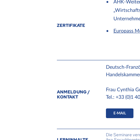
AHK-Weiterb
„Wirtschaft
Unternehmen
ZERTIFIKATE
Europass Mo
Deutsch-Franzö
Handelskammer
Frau Cynthia G
ANMELDUNG /
KONTAKT
Tel.: +33 (0)1 4
E-MAIL
Die Seminare verm
LERNINHALTE
ihre Sprachkenntn