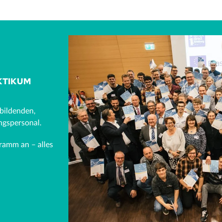
KTIKUM
ubildenden,
ngspersonal.
ramm an – alles