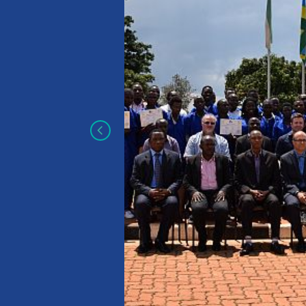
Ausbildung im
Bauhandwerk i
Ruanda
Die Handwerkskammer (HWK) Koblenz fü
Berufsbildungspartnerschaft in Ruanda 
mit dem ruandischen Bauverband und au
Berufsschulzentren wurde in vier Bau­ber
der ruandische Privatsektor stärker in di
Durchführung der handwerklichen Ausbi
und der Pra­xisbezug in den…
WEITERLESEN