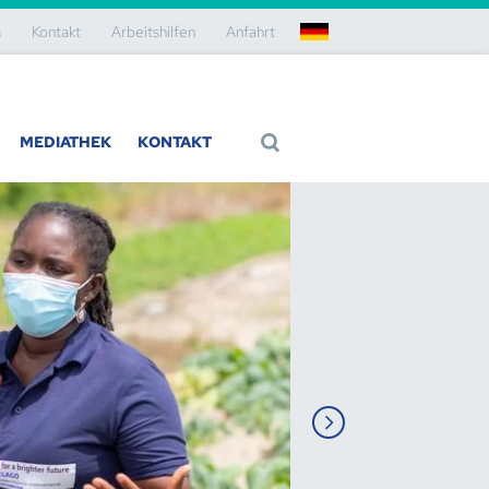
s
Kontakt
Arbeitshilfen
Anfahrt
de
MEDIATHEK
KONTAKT
ei Grant-
 bei uns