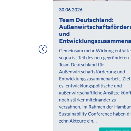
30.06.2026
01.06.2026
Team Deutschland:
Pakistan: K
Außenwirtschaftsförderung
Ergebnisse
und
Pakistan Bu
Entwicklungszusammenarbeit
Der Verband für
Gemeinsam mehr Wirkung entfalten:
(VFI) führt in P
sequa ist Teil des neu gegründeten
und Verbandspar
Team Deutschland für
durch, die sich 
Außenwirtschaftsförderung und
Nachhaltigkeitss
Entwicklungszusammenarbeit. Ziel ist
Lieferketten besc
es, entwicklungspolitische und
Erfolge werden 
außenwirtschaftliche Ansätze künftig
Fachöffentlichk
noch stärker miteinander zu
wahrgenommen.
verzahnen. Im Rahmen der Hamburg
Sustainability Conference haben die
zehn Akteure ein…