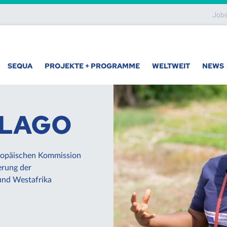
Job
SEQUA
PROJEKTE + PROGRAMME
WELTWEIT
NEWS
EU-Grants
Sie suchen einen kompetenten Partner, der Sie b
Projekten in der Projektentwicklung und
Projektdurchführung unterstützt? Dann sind Sie
richtig!
MEHR ERFAHREN