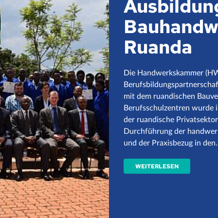
n
hrte eine
durch. Gemeinsam
sgewählten
ufen erprobt, wie
e Planung und
ldung einbezogen