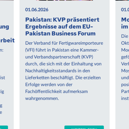
01.06.2026
VP präsentiert
Mosambik: Bergbausek
 auf dem EU-
im Aufwind
siness Forum
Die IHK Chemnitz unterstützt sei
 Fertigwareimporteure
Oktober 2023 die Câmara de Mi
akistan eine Kammer-
Moçambique (CMM) im Rahmen 
tnerschaft (KVP)
geförderten Kammer- und
mit der Einhaltung von
Verbandspartnerschaft (KVP) dab
tandards in den
Mosambik als verlässlichen Part
häftigt. Die erzielten
und Lieferanten kritischer Rohsto
von der
positionieren. Im Mittelpunkt der
eit aufmerksam
Partnerschaft stehen der Ausbau
institutioneller Strukturen und…